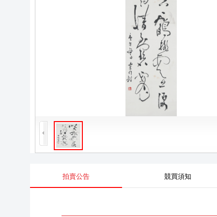
拍賣公告
競買須知