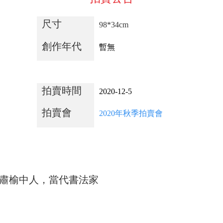
尺寸
98*34cm
創作年代
暫無
拍賣時間
2020-12-5
拍賣會
2020年秋季拍賣會
肅榆中人，當代書法家