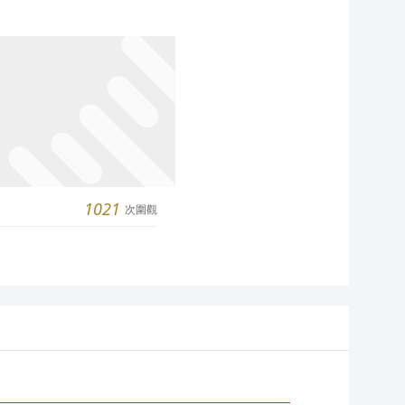
1021
次圍觀