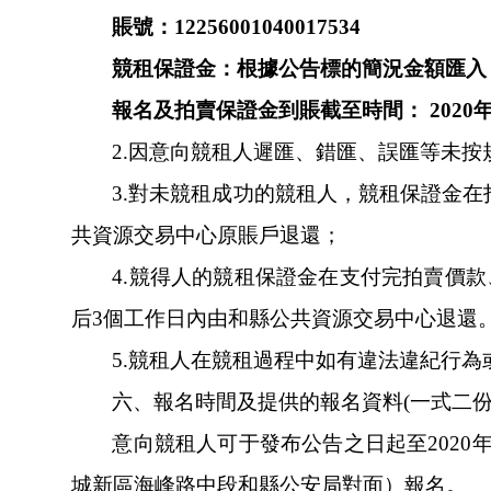
賬號：12256001040017534
競租保證金：根據公告標的簡況金額匯入
報名及拍賣保證金到賬截至時間：
2020
年
2
.
因意向競租人遲匯、錯匯、誤匯等
3.
對未競租成功的競租人，競租保證金
共資源交易中心原賬戶退還；
4.
競得人的競租保證金在支付完拍賣價款
后3個工作日內由和縣公共資源交易中心退還
5.
競租人在競租過程中如有違法違紀行為或取
六、報名時間及提供的報名資料(一式二份
意向競租人可于發布公告之日起至2020年1
城新區海峰路中段和縣公安局對面）報名。