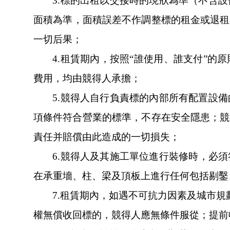
3.
標的出租以交接時的現狀為準（不含設備和
面積為準，面積誤差不作調整標的租金或退租的
一切后果；
4.
租賃期內，按照“誰使用、誰支付”的原
費用，均由競得人承擔；
5.
競得人自行負責標的內部所有配置設備的裝修
項條件符合營業的標準，不存在安全隱患
責任并賠償由此造成的一切損失；
6.
競得人及其施工單位進行裝修時，必須符
在承重墻、柱、梁及頂板上進行任何包括剔
7.
租賃期內，如遇不可抗力因素及城市規劃
權無償收回標的，競得人應無條件服從；提前