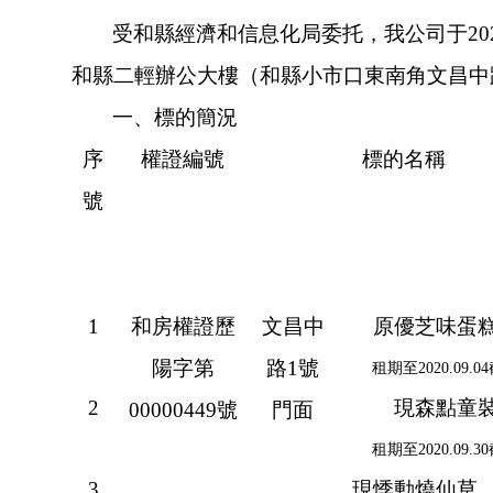
受和縣經濟和信息化局委托，我公司于2
和縣二輕辦公大樓（和縣小市口東南角文昌中路1
一、標的簡況
序
權證編號
標的名稱
號
1
和房權證歷
文昌中
原優芝味蛋
陽字第
路1號
租期至2020.09.0
2
現森點童
00000449號
門面
租期至2020.09.3
3
現悸動燒仙草