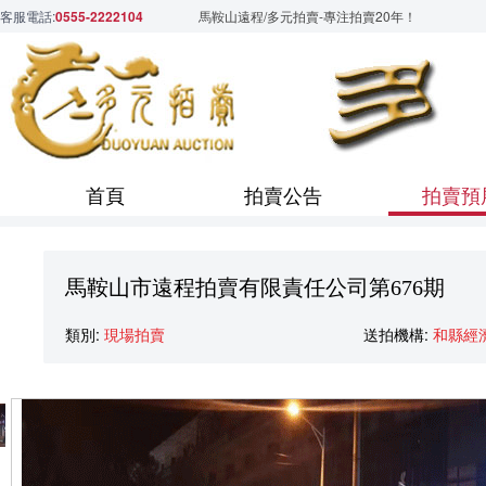
客服電話:
0555-2222104
馬鞍山遠程/多元拍賣-專注拍賣20年！
首頁
拍賣公告
拍賣預
馬鞍山市遠程拍賣有限責任公司第676期
類別:
現場拍賣
送拍機構:
和縣經