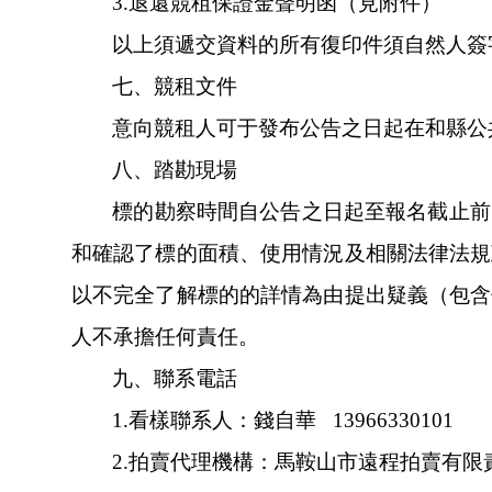
3.
退還競租保證金聲明函（見附件）
以上須遞交資料的所有復印件須自然人簽字并裝訂
七、競租文件
意向競租人可于發布公告之日起在和縣公
八、踏勘現場
標的勘察時間自公告之日起至報名截止前（
和確認了標的面積、使用情況及相關法律法規政策等
以不完全了解標的的詳情為由提出疑義（包含但不
人不承擔任何責任。
九、聯系電話
1.
看樣聯系人：錢自華
13966330101
2.
拍賣代理機構：馬鞍山市遠程拍賣有限