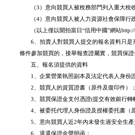
（
3）意向競買人被稅務部門列入重大稅收違
（
4）意向競買人被人力資源社會保障行政部門
（以上僅以開拍當日
“信用中國”網站http://
6、拍賣人對競買人提交的報名資料只是形
條件參加競買的，接舉報查證屬實，競買保
五、報名須提供的資料
1、企業營業執照副本及法定代表人身份
2、競買人的資質證書（原件及復印件）
3、競買保證金支付憑證(提交有效銀行轉
4、被委托代理人身份證及授權委托書（原
5、意向競買人近2年內未發生過安全生產
6、退還保證金聲明函；