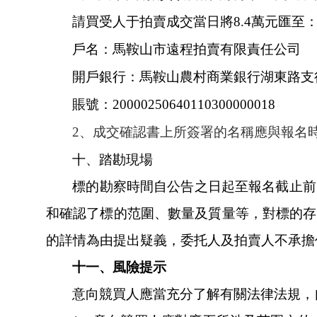
請
買受人于拍賣成交當日將8.4萬元
匯至
戶名：馬鞍山市遠程拍賣有限責任公司
開戶銀行：馬鞍山農村商業銀行湖東路支
賬號：
20000250640110300000018
2、成交確認書上所簽署的名稱應與報名時
十、踏勘現場
標的勘察時間自公告之日起至報名截止前（
和確認了標的范圍、數量及質量等，對標
的詳情為由提出疑義，委托人及拍賣人不承擔
十一、風險提示
意向競買人應當充分了解有關法律法規