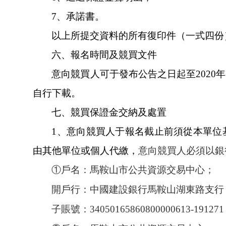
7、承諾書。
以上所提交資料的所有復印件（一式四份）須
六、報名時間及競買文件
意向競買人可于發布公告之日起至
2020
自行下載。
七、競買保證金交納及處置
1、意向競買人于報名截止前須從本單位
由其他單位或個人代繳，
意向競買人必須以銀
①戶名：馬鞍山市公共資源交易中心；
開戶行：中國建設銀行馬鞍山湖東路支行
子賬號：
34050165860800000613-191271