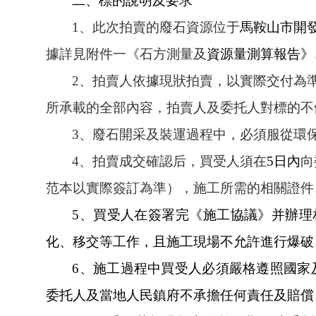
二、標的說明及要求
1、此次拍賣的廢石資源位于
馬鞍山市開
據詳見附件一《石方測量及
資源量測算報告》
2、拍賣人依據現狀拍賣，以實際交付為
所承載的全部內容，拍賣人及委托人對標的不做
3、廢石開采及裝運過程中，必須服從環保
4、拍賣成交確認后，買受人須在
5日內
向
范本以實際簽訂為準），施工所需的相關證件
5、買受人在簽署完《施工協議》并辦
化、移交等工作，且施工現場不允許進行爆破
6、施工過程中買受人必須嚴格遵照國家及地
委托人及當地人民鎮府不承擔任何責任及賠償