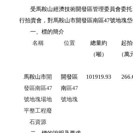
受馬鞍山經濟技術開發區管理委員會委托
行拍賣會，對馬鞍山市開發區南區
47號地塊
一、標的簡介
名稱
位置
總量約
起拍
（噸）
（萬
馬鞍山市
開
開發區
101919.93
266.
發區南區47
南
區47
號地塊場地
號地塊
平整工程廢
石資源