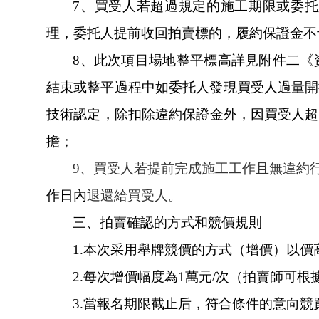
7、買受人若超過規定的施工期限或委
理，委托人提前收回拍賣標的，履約保證金不予
8、此次項目場地整平標高詳見附件二
結束或整平過程中如委托人發現買受人過量開挖
技術認定，除扣除違約保證金外，
擔；
9、買受人若提前完成施工工作且無違約
作日內
退還給買受人。
三、拍賣確認的方式和競價規則
1.本次采用舉牌競價的方式（增價）以價高者
2.
每次增價幅度為
1萬元/次
（拍賣師可根據現
3.當報名期限截止后，符合條件的意向競買人