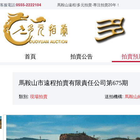
客服電話:
0555-2222104
馬鞍山遠程/多元拍賣-專注拍賣20年！
首頁
拍賣公告
拍賣預
馬鞍山市遠程拍賣有限責任公司第675期
類別:
現場拍賣
送拍機構:
馬鞍山