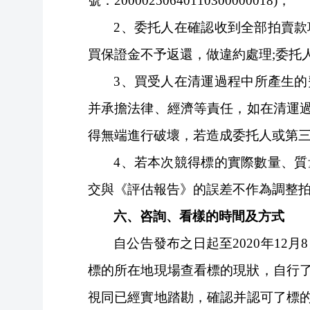
號：20000250640110300000018)；
2、委托人在確認收到全部拍
買保證金不予返還，做違約處理;委托人有
3、買受人在清運過程中所產生的費
并承擔法律、經濟等責任，如在
得無端進行破壞，若造成委托人或第三
4、若本次競得標的實際數量
交與《評估報告》的
誤差不作為調整拍賣價
六、咨詢、看樣的時間及方式
自公告發布之日起至
2020年
12
月
8
標的所在地
現場查看標的現狀，自行了
視同已經實地踏勘，確認并認可了