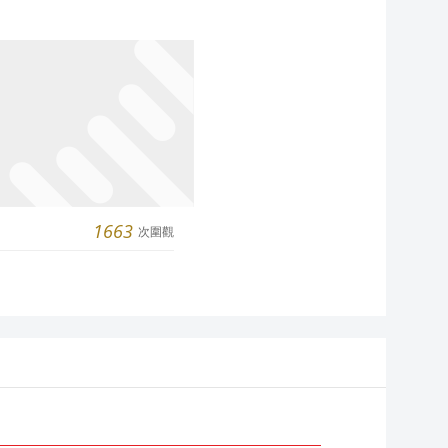
1663
次圍觀