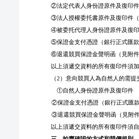
②法定代表人身份證原件及復印
③法人授權委托書原件及復印件
④被委托代理人身份證原件及復
⑤保證金支付憑證（銀行正式匯
⑥退還競
買
保證金聲明函（見附
以上須遞交資料的所有復印件須加蓋單位
（2）
意向競買人為自然人的需提
①自然人身份證原件及復印件
②保證金支付憑證（銀行正式匯款
③退還競
買
保證金聲明函（見附
以上須遞交資料的所有復印件須自然
三、
拍賣確認的方式和競價規則