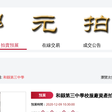
拍賣預展
在線交易
成交公告
:
和縣第三中學
瀏覽次
和縣第三中學校服廠資產
預展
預展時間：
2020-12-09 10:30:00