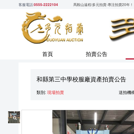
客服電話:
0555-2222104
馬鞍山遠程/多元拍賣-專注拍賣20年！
首頁
拍賣公告
和縣第三中學校服廠資產拍賣公告
類別:
現場拍賣
送拍機構