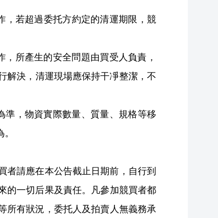
，若超過委托方約定的清運期限，競
，所產生的安全問題由買受人負責，
決，清運現場應保持干凈整潔，不
為準，
物資實際數量、質量、規格等移
。
意競買者請應在本公告截止日期前，自行到
帶來的一切后果及責任。凡參加競買者都
所有狀況，委托人及拍賣人無義務承