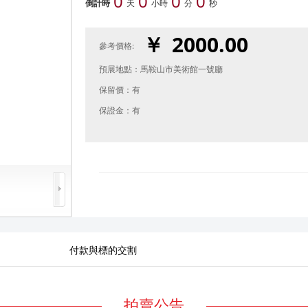
0
0
0
0
倒計時
天
小時
分
秒
2000.00
￥
參考價格:
預展地點：
馬鞍山市美術館一號廳
保留價：
有
保證金：
有
付款與標的交割
拍賣公告