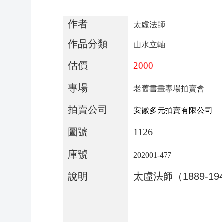
作者
太虛法師
作品分類
山水立軸
估價
2000
專場
老舊書畫專場拍賣會
拍賣公司
安徽多元拍賣有限公司
圖號
1126
庫號
202001-477
說明
太虛法師（
1889-19