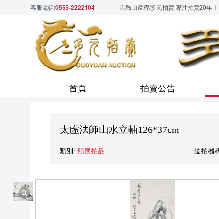
客服電話:
0555-2222104
馬鞍山遠程/多元拍賣-專注拍賣20年！
首頁
拍賣公告
太虛法師山水立軸126*37cm
類別:
預展拍品
送拍機構